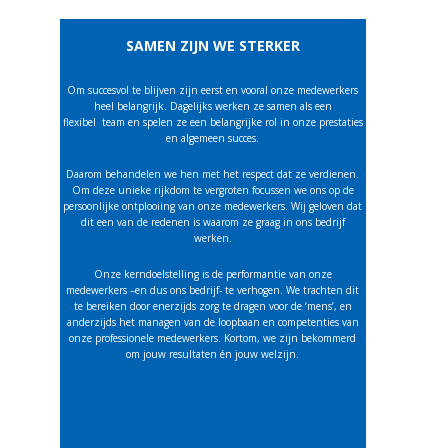
SAMEN ZIJN WE STERKER
Om succesvol te blijven zijn eerst en vooral onze medewerkers
heel belangrijk. Dagelijks werken ze samen als een
flexibel
team en spelen ze een belangrijke rol in onze prestaties
en algemeen succes.
Daarom behandelen we hen met het respect dat ze verdienen.
Om deze unieke rijkdom te vergroten focussen we ons op de
persoonlijke ontplooiing van onze medewerkers. Wij geloven dat
dit een van de redenen is waarom ze graag in ons bedrijf
werken.
Onze kerndoelstelling is de performantie van onze
medewerkers –en dus ons bedrijf- te verhogen. We trachten dit
te bereiken door enerzijds zorg te dragen voor de ‘mens’, en
anderzijds het managen van de loopbaan en competenties van
onze professionele medewerkers. Kortom, we zijn bekommerd
om jouw resultaten én jouw welzijn.