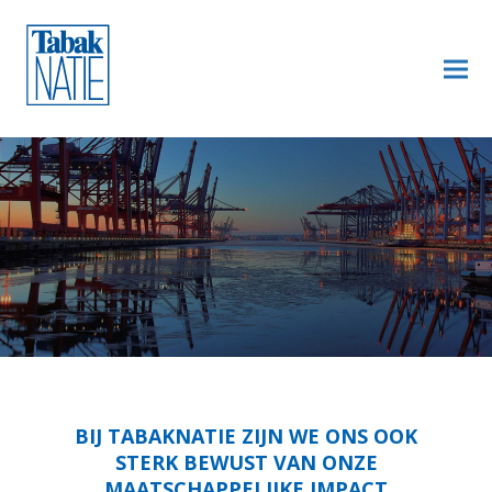
BIJ TABAKNATIE ZIJN WE ONS OOK
STERK BEWUST VAN ONZE
MAATSCHAPPELIJKE IMPACT