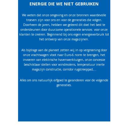
ENERGIE DIE WE NIET GEBRUIKEN
We weten dat onze omgeving en onze bronnen waardevolle
troeven zijn voor ons en voor de generaties die volgen.
Doorheen de jaren, hebben we geleerd dit doel het best te
ondersteunen door duurzame operationele services
voor onze
klanten te creëren. Beginnend bij ons eigen energieverbruik tot
het ontwerp van onze magazijnen.
Als bijdrage aan de planeet zetten wij in op vergroening door
onze vrachtwagen vloot naar Euro-6 norm te brengen, het
invoeren van elektrische havenwerktuigen, onze concessie
beschikbaar stellen voor windmolens, temperatuur inerte
magazijn constructie, corridor rugstreeppad,…
Alles om ons natuurlijk erfgoed te garanderen voor de volgende
generaties.